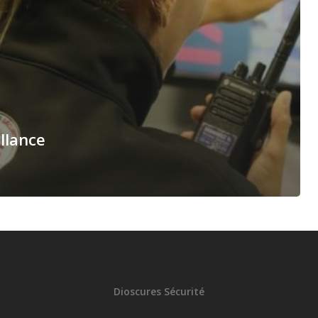
llance
Dioscures Sécurité