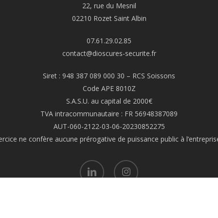
22, rue du Mesnil
02210 Rozet Saint Albin
07.61.29.02.85
contact@dioscures-securite.fr
Siret : 948 387 089 000 30 – RCS Soissons
Code APE 8010Z
S.A.S.U. au capital de 2000€
TVA intracommunautaire : FR 56948387089
AUT-060-2122-03-06-20230852275
exercice ne confère aucune prérogative de puissance public à l’entrepri
linkedin
instagram
Site internet made with love by
LE WEB FRANCAIS