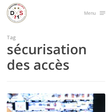
Skip
to
Menu
main
content
Tag
sécurisation
des accès