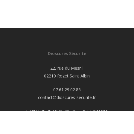
Dioscures Sécurité
22, rue du Mesnil
02210 Rozet Saint Albin
07.61.29.02.85
contact@dioscures-securite.fr
Siret : 948 387 089 000 30 – RCS Soissons
Code APE 8010Z
S.A.S.U. au capital de 2000€