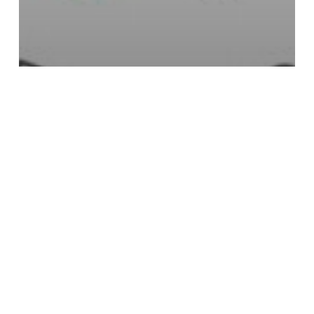
Sécurité Privée
Sûreté/Sécurité
Modernisation du CNAPS et
sécurité privée en ERP