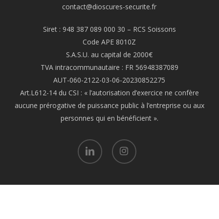
contact@dioscures-securite.fr
Siret : 948 387 089 000 30 – RCS Soissons
Code APE 8010Z
S.A.S.U. au capital de 2000€
TVA intracommunautaire : FR 56948387089
AUT-060-2122-03-06-20230852275
Art.L612-14 du CSI : « l’autorisation d’exercice ne confère
aucune prérogative de puissance public à l’entreprise ou aux
personnes qui en bénéficient ».
linkedin
instagram
Site internet made with love by
LE WEB FRANCAIS