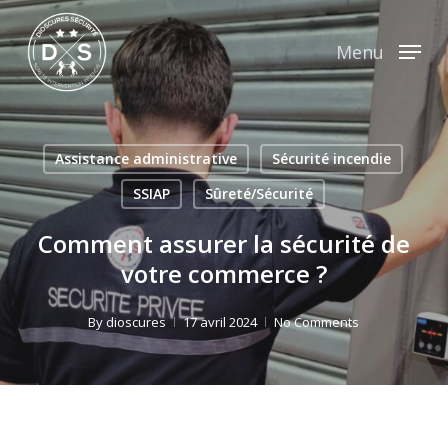
Skip
to
Menu
main
content
Assistance administrative
Sécurité incendie
SSIAP
Sûreté/Sécurité
Comment assurer la sécurité de
votre commerce ?
By
dioscures
17 avril 2024
No Comments