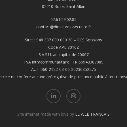
02210 Rozet Saint Albin
07.61.29.02.85
contact@dioscures-securite.fr
Siret : 948 387 089 000 30 – RCS Soissons
Code APE 8010Z
S.A.S.U. au capital de 2000€
TVA intracommunautaire : FR 56948387089
AUT-060-2122-03-06-20230852275
exercice ne confère aucune prérogative de puissance public à l’entrepri
linkedin
instagram
Site internet made with love by
LE WEB FRANCAIS