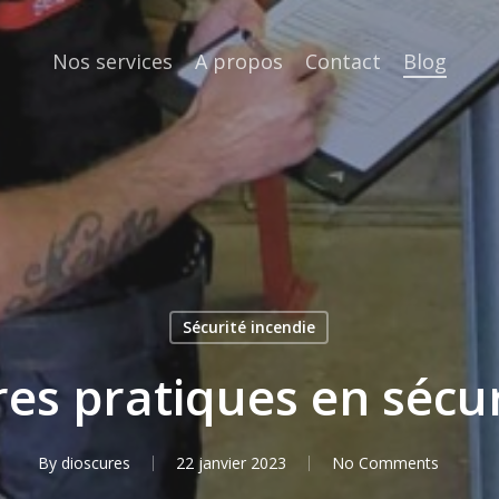
Nos services
A propos
Contact
Blog
Sécurité incendie
res pratiques en sécur
By
dioscures
22 janvier 2023
No Comments