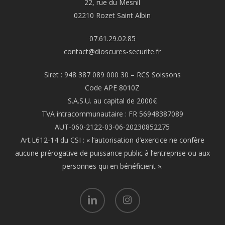
22, rue du Mesnil
02210 Rozet Saint Albin
07.61.29.02.85
contact@dioscures-securite.fr
Siret : 948 387 089 000 30 – RCS Soissons
Code APE 8010Z
S.A.S.U. au capital de 2000€
TVA intracommunautaire : FR 56948387089
AUT-060-2122-03-06-20230852275
Art.L612-14 du CSI : « l’autorisation d’exercice ne confère
aucune prérogative de puissance public à l’entreprise ou aux
personnes qui en bénéficient ».
linkedin
instagram