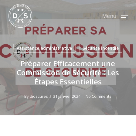
Skip
to
Menu
main
content
Assistance administrative
Sécurité incendie
Préparer Efficacement une
Commission de Sécurité : Les
Étapes Essentielles
By
dioscures
31 janvier 2024
No Comments