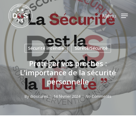
Skip
to
Menu
main
content
Sécurité incendie
Sûreté/Sécurité
Protéger vos proches :
L’importance de la sécurité
personnelle
By
dioscures
14 février 2024
No Comments