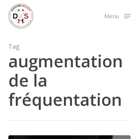
Skip
to
Menu
main
content
Tag
augmentation
de la
fréquentation