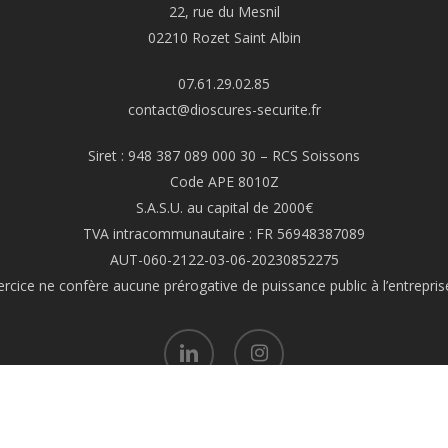
22, rue du Mesnil
02210 Rozet Saint Albin
07.61.29.02.85
contact@dioscures-securite.fr
Siret : 948 387 089 000 30 – RCS Soissons
Code APE 8010Z
S.A.S.U. au capital de 2000€
TVA intracommunautaire : FR 56948387089
AUT-060-2122-03-06-20230852275
exercice ne confère aucune prérogative de puissance public à l’entrepri
linkedin
instagram
Site internet made with love by
LE WEB FRANCAIS