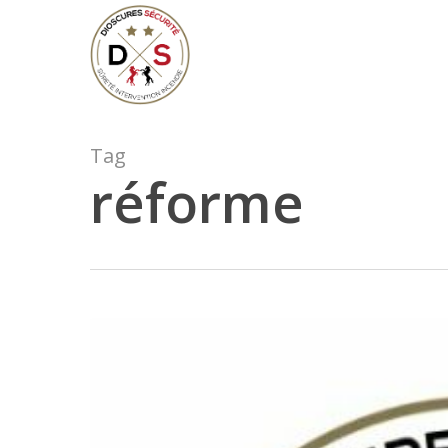
Skip
to
main
content
Tag
réforme