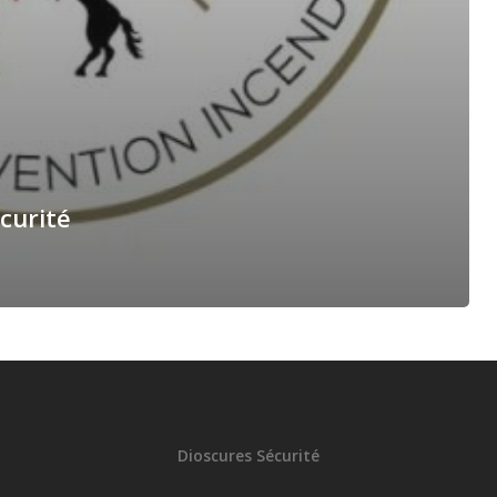
curité
Dioscures Sécurité