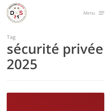
Skip
to
Menu
main
content
Tag
sécurité privée
2025