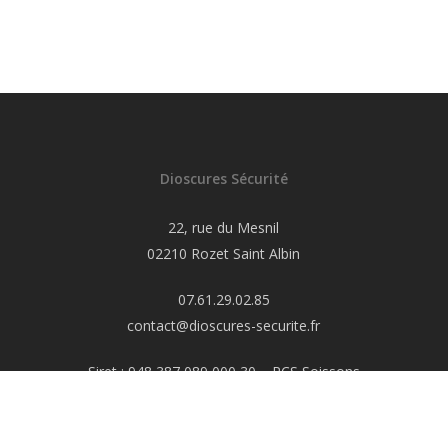
Dioscures Sécurité
22, rue du Mesnil
02210 Rozet Saint Albin
07.61.29.02.85
contact@dioscures-securite.fr
Siret : 948 387 089 000 30 – RCS Soissons
Code APE 8010Z
S.A.S.U. au capital de 2000€